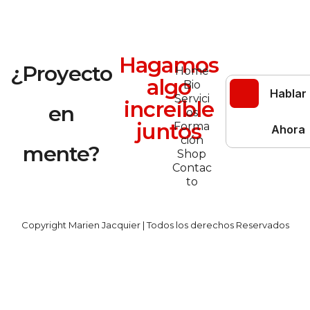
Hagamos
¿Proyecto
Home
algo
Bio
Hablar
Servici
increíble
en
os
juntos
Forma
Ahora
ción
mente?
Shop
Contac
to
Copyright Marien Jacquier | Todos los derechos Reservados